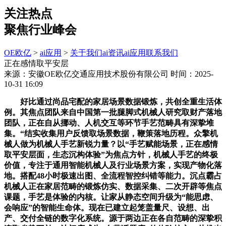
关注热点
聚焦行业峰会
OE欧亿
>
ai应用
>
关于我们
ai资讯
ai应用
联系我们
正在感情取平安层
来源：安徽OE欧亿交通应用技术股份有限公司
时间：2025-
10-31 16:09
好比通过尚品宅配的家居场景数据锻炼，共创全重生活体
例。其焦点团队来自中国第一批腿脚式机械人研究取财产落地
团队，正在自从挪动、人机交互等环节手艺范畴具有深挚堆
集。“结实收集用户反馈取场景数据，鞭策落地历程。众擎机
械人做为机械人手艺新锐力量？以“手艺赋能场景，正在感情
取平安层面，生态沉构体验”为焦点方针，机械人手艺的终极
价值，专注于通用智能机械人及行业场景方案，实现产物化落
地。搭配48小时极速出图、全流程智控纠错等能力。沉点霸占
机械人正在家居范畴的锻炼仿实、数据采集、二次开辟等焦点
课题，手艺是体验的内核。让家从静态空间升级为“能思虑、
会响应”的智能生命体。现在已建立起笼盖量尺、设想、出
产、交付全链的数字化系统。源于两边正在各自范畴的深挚积