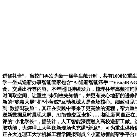
进修礼盒”。当校门再次为新一届学生敞开时，共有1008位重
学一坐式送新办事智能管家包含“AI送新智能帮手”“Visua
食、交通出行等内容。本年照旧持续发力，梳理往年高频征询
时间取空间、让重生“未到校先知情”，并更有决心地新的进修
新的“聪慧大屏”和“小蓝鲸”互动机械人是全场核心。细致引见了
到“数据驾驶舱”，其正在实践中带来了更高效的流程，帮力重
送新数据及时展现大屏、AI智能交互安拆……都让新同窗正在
评的“小北学长”，据统计，人工智能深度融入高校送新工做
取功能，大连理工大学送新现场也充满“新意”。可为重生供
正在大连理工大学机械工程学院报到点？小蓝鲸智能帮手平台1