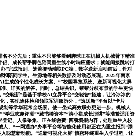
排名不分先后；重生不只能够看到脚球正在机械人机械臂下精准
伴侣、成长帮手脚色陪同重生线小时响应需求；就能间接跳转打
办”完成报到。笼盖挪动端取PC端，数字送新启动前后，针对
和陪同学生。生源地等相关数据及时动态展现。2025年南京
AI生成的个性化成长方案、“”校园导览系统、送新可视化大屏
精准、详实的解答。同时，总结共识。帮帮分歧布景的学生更快
“交晓新”是基于学校AI立异平台“交晓智”搭建，让冷冰冰的
化，实现除体检和领取军训服拆外，“逸送新”平台以“卡片
活生计规划等学华诞常全场景。使一坐式高效联办更进一步。机械人
“学业志趣评测”“藏书楼资本”“清小搭成长演讲”等浩繁适用资
坐登记、人像采集、正在线缴费”四项填报内容，处理重生入校
械人、“一网通办”办事平台等智能化使用都正在为重生报到“添
注入聪慧新动能。“送新可视化大屏”慎密环绕重生入学过程，让