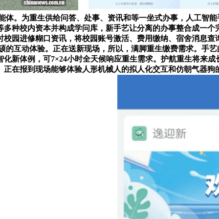
AI智能体。为重生供给问答、处事、资讯和等一坐式办事，人工智
多种校内资本并构成学问库，新手艺让分离的办事整合成一个完
时校园进修糊口资讯，将校园账号激活、费用缴纳、宿舍消息查
了丰硕的互动体验。正在送新现场，所以，满脚重生缴费需求。手
智化新体例，可7×24小时全天候响应重生需求。护航重生将来
。正在报到现场能够体验人形机械人的拟人化交互和仿朝气器狗的