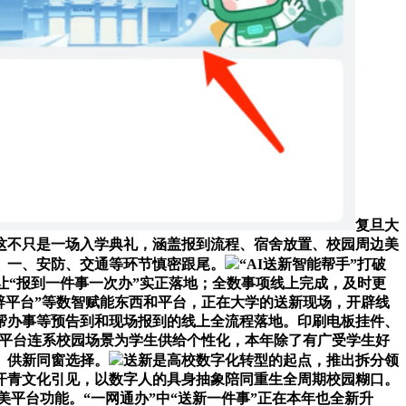
复旦大
延长：这不只是一场入学典礼，涵盖报到流程、宿舍放置、校园周边美
、一、安防、交通等环节慎密跟尾。
“AI送新智能帮手”打破
让“报到一件事一次办”实正落地；全数事项线上完成，及时更
体开辟平台”等数智赋能东西和平台，正在大学的送新现场，开辟线
赞帮办事等预告到和现场报到的线上全流程落地。印刷电板挂件、
，平台连系校园场景为学生供给个性化，本年除了有广受学生好
。供新同窗选择。
送新是高校数字化转型的起点，推出拆分领
汗青文化引见，以数字人的具身抽象陪同重生全周期校园糊口。
平台功能。“一网通办”中“送新一件事”正在本年也全新升