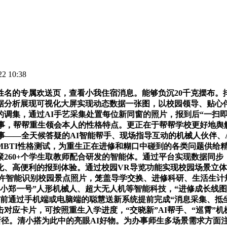
2 10:38
的专属欢送页，查看小我住宿消息。能够负沉20千克摆布。
据分析展现可视化大屏实现动态数据一张图，以校园领导、贴心
调集，通过AI手艺采集处置每位新同窗的照片，报到后“一扫即
事，帮帮重生领会本人的性格特点。更正在于帮帮学校更好地舆解
事——全天候答疑的AI智能帮手、现场指导互动的机械人伙伴、
MBTI性格测试，为重生正在进修和糊口中碰到的各类问题供给
60+个学生取教师配合研发的智能体。通过平台实现数据同步，
、高便利的报到体验。通过校园VR导览功能实现校园场景立体
ene”可以或许智能识别校园景点照片，笼盖导学交换、进修科研、生
郑一号”人形机械人、超大无人机等智能科技，“进修成长线图”
到前通过手机端或电脑端的聪慧送新系统提前完成“消息采集、抵
对应卡片，可按照重生入学进度，“交晓新”AI帮手、“巡霄”机
新径。清小搭为此中的亮眼AI好物。为办事师生多场景需求方面