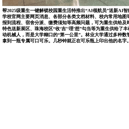
帮2025级重生一键解锁校园重生活特推出“AI领航员”送新
学校官网主要网页消息、各部分各类文档材料、校内常用地图等
报到流程、宿舍分派、缴费须知等高频问题，可为重生供给及
特色送新展区、珠海校区“收‘吉’‘理’想”勾当等为重生供给
动机械人，而是大学糊口的“第一公里”。林业大学通过多种数
拿到一瓶专属可口可乐。几秒钟就正在可乐瓶上印出他的名字